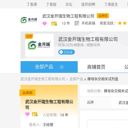
丁香通
丁香园
论坛
医药招聘
丁香医生
武汉金开瑞生物工程有限公司
品牌商
13
年
手机商铺
商家活跃：
自营
武汉金开瑞生物工程有限公司
抗体/试剂/细胞库 / 细胞培养
试剂企
公司成
已认证
生物学中
22年9
全部产品
商铺首页
武汉金开瑞生物工程有限公司
>
全部产品
>
酵母杂交相关试剂盒
当前分类：
酵母杂交相关试
武汉金开瑞生物工程有限公
品牌
武汉
司
入驻年限：
13
年
联系人：
王经理