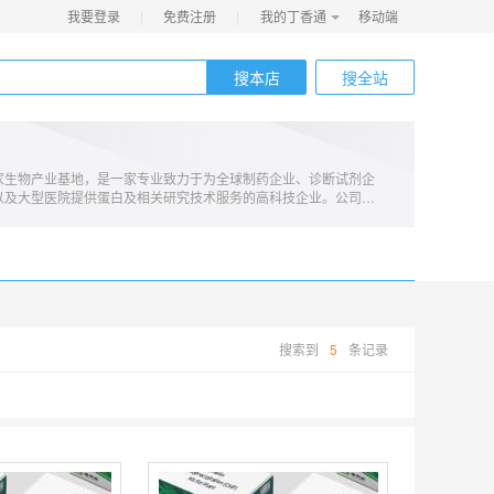
我要登录
|
免费注册
|
我的丁香通
移动端
搜本店
搜全站
自营
家生物产业基地，是一家专业致力于为全球制药企业、诊断试剂企
以及大型医院提供蛋白及相关研究技术服务的高科技企业。公司成
心、基础生物医学实验中心、组学中心、蛋白抗体中心和分子生物学中
，与众多科研单位携手开展了大量的探索项目。截止到2022年9
计影响因子4000+。
搜索到
5
条记录