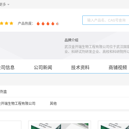
更多
产品热度：
品牌介绍
武汉金开瑞生物工程有限公司位于武汉国
业、科研试剂研发企业、高校和科研院所
立于2013年，以“细胞外囊泡”研究中
心为依托，提供核酸和蛋白的整体研究方案
月，已支持客户发表科研论文达800+篇，累
公司信息
公司新闻
技术资料
商铺视频
剂盒
金开瑞生物工程有限公司
其他