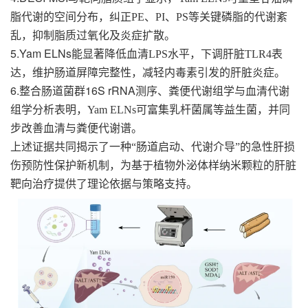
脂代谢的空间分布，纠正
PE
、
PI
、
PS
等关键磷脂的代谢紊
乱，抑制脂质过氧化及炎症扩散。
5.Yam ELNs
能显著降低血清
LPS
水平，下调肝脏
TLR4
表
达，维护肠道屏障完整性，减轻内毒素引发的肝脏炎症。
6.
16S rRNA
整合肠道菌群
测序、粪便代谢组学与血清代谢
组学分析表明，
Yam ELNs
可富集乳杆菌属等益生菌，并同
步改善血清与粪便代谢谱。
上述证据共同揭示了一种
“
肠道启动、代谢介导
”
的急性肝损
伤预防性保护新机制，为基于植物外泌体样纳米颗粒的肝脏
靶向治疗提供了理论依据与策略支持。