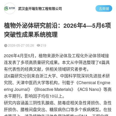
武汉金开瑞生物工程有限公司
去商铺
植物外泌体研究前沿：2026年4—5月6项
突破性成果系统梳理
2026-05-27 05:26
219
2026年4月至5月，植物来源外泌体及工程化外泌体领域接
连发表了多项高质量研究成果。本文从中筛选整理了6篇具
有代表性的经典文献，供相关领域研究者参考。
6篇研究分别来自浙江大学、中国科学院深圳先进技术研
这
究院、天津中医药大学等机构，刊载于《Chemical Engine
ering Journal》《Bioactive Materials》
ACS Nano》
《
等高
10以上。
水平期刊，影响因子均在
研究内容涵盖三阴性乳腺癌、脓毒症相关急性肾损伤、急性
肝损伤、腰椎间盘突出、糖尿病伤口等多个疾病模型。在技