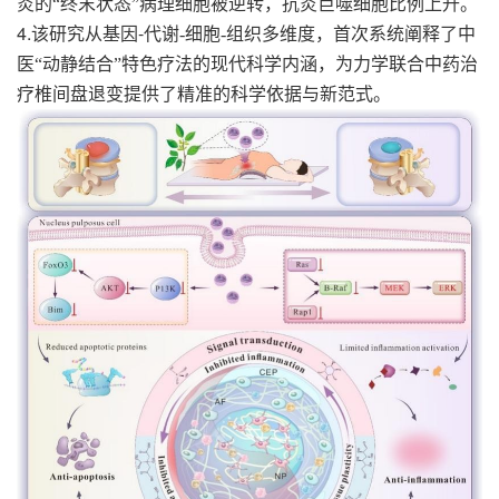
炎的
“
终末状态
”
病理细胞被逆转，抗炎巨噬细胞比例上升。
4.
-
该研究从基因
代谢
-
细胞
-
组织多维度，首次系统阐释了中
医
“
动静结合
”
特色疗法的现代科学内涵，为力学联合中药治
疗椎间盘退变提供了精准的科学依据与新范式。