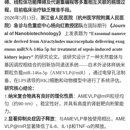
碍、线粒体功能障碍及代谢重编程等多重相互关联的病理过
程，目前临床治疗缺乏精准手段。
2026
年
5
月
13
日，
浙江省人民医院（杭州医学院附属人民医
Journ
院）急诊与危重症中心杨向红教授团队
在国际期刊
《
al of Nanobiotechnology
》
上发表题为
“Exosomal nanove
sicle derived from Atractylodes macrocephala delivering exog
enous miRNA-146a-5p for treatment of sepsis-induced acute
kidney injury”
的研究论文。该研究设计了一种天然载体与
基因调控相结合的创新协同递送系统
——
白术外泌体样纳米
颗粒负载
miR-146a-5p
（
AMEVLP@miR
），通过电穿孔法制
备，在
LPS
诱导的
HK2
细胞和动物模型中进行了系统评估。
研究核心结论
：
1.
AMEVLP@miR粒径均
纳米复合物具有良好的理化性质
：
匀（约90 nm），稳定性好，并具有高度的肾脏靶向积聚能
力。
2.
AMEVLP单独使用相比，AME
显著抑制炎症因子释放
：与
VLP@miR显著降低了IL-6、IL-1β和TNF-α的释放。