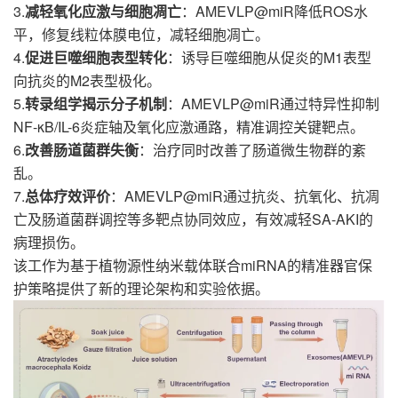
3.
AMEVLP@miR降低ROS水
减轻氧化应激与细胞凋亡
：
平，修复线粒体膜电位，减轻细胞凋亡。
4.
M1表型
促进巨噬细胞表型转化
：诱导巨噬细胞从促炎的
向抗炎的M2表型极化。
5.
AMEVLP@miR通过特异性抑制
转录组学揭示分子机制
：
NF-κB/IL-6炎症轴及氧化应激通路，精准调控关键靶点。
6.
改善肠道菌群失衡
：治疗同时改善了肠道微生物群的紊
乱。
7.
AMEVLP@miR通过抗炎、抗氧化、抗凋
总体疗效评价
：
亡及肠道菌群调控等多靶点协同效应，有效减轻SA-AKI的
病理损伤。
miRNA的精准器官保
该工作为基于植物源性纳米载体联合
护策略提供了新的理论架构和实验依据。