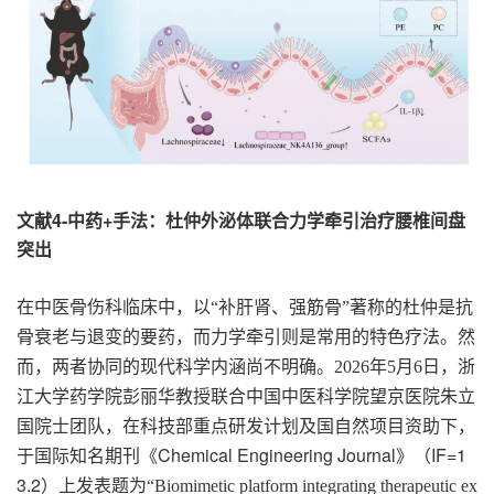
文献4-中药+手法：杜仲外泌体联合力学牵引治疗腰椎间盘
突出
在中医骨伤科临床中，以
“
补肝肾、强筋骨
”
著称的杜仲是抗
骨衰老与退变的要药，而力学牵引则是常用的特色疗法。然
而，两者协同的现代科学内涵尚不明确。
2026
年
5
月
6
日，浙
江大学药学院彭丽华教授联合中国中医科学院望京医院朱立
国院士团队，在科技部重点研发计划及国自然项目资助下，
Chemical Engineering Journal
IF=1
于国际知名期刊
《
》
（
3.2
）上发表题为
“Biomimetic platform integrating therapeutic ex