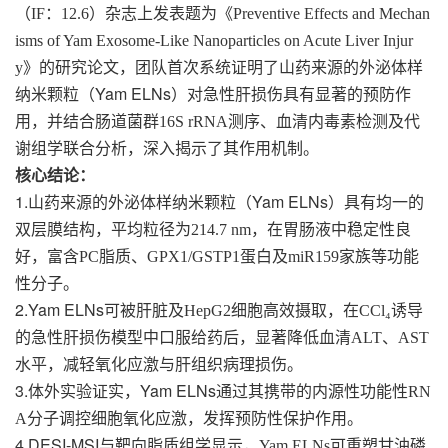
（
IF
：
12.6
）杂志上发表题为《
Preventive Effects and Mechan
isms of Yam Exosome-Like Nanoparticles on Acute Liver Injur
y
》的研究论文
，
团队首次系统证明了山药来源的外泌体样
Yam ELNs
纳米颗粒（
）对急性肝损伤具有显著的预防作
用，并结合肠道菌群
16S rRNA
测序、血清内毒素检测及代
谢组学联合分析，深入揭示了其作用机制。
核心结论
：
1.
Yam ELNs
山药来源的外泌体样纳米颗粒（
）具有均一的
双层膜结构，平均粒径为
214.7 nm
，在胃肠液中稳定性良
好，富含
PC
脂质、
GPX1/GSTP1
蛋白及
miR159
家族等功能
性分子。
2.Yam ELNs
可被肝脏及
HepG2
细胞高效摄取，在
CCl₄
诱导
的急性肝损伤模型中口服给药后，显著降低血清
ALT
、
AST
水平，减轻氧化应激与肝组织病理损伤。
3.
Yam ELNs
体外实验证实，
通过其携带的内源性功能性
RN
A
分子调控细胞氧化应激，发挥预防性保护作用。
4.DESI-MSI
与靶向脂质组学显示，
Yam ELNs
可重塑甘油磷