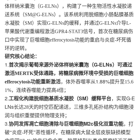
体样纳米囊泡（
），构建了一种生物活性水凝胶递
G-ELNs
送系统（
）。该系统利用脱细胞小肠黏膜基质
SM@G-ELNs
水凝胶（
）实现
的缓释，并通过
介导
SM
G-ELNs
G-ELNs
L-
苹果酸代谢重编程激活
信号，首次在糖尿病伤
GPR4-STAT3
口中实现了巨噬细胞
功能的重启与炎症
坏死循
efferocytosis
-
环的逆转。
研究核心结论：
1.
G-ELNs
首次揭示葡萄来源外泌体样纳米囊泡（
）可通过
激活
MERTK
受体通路，将糖尿病微环境中受损的巨噬细胞
1.88%
efferocytosis
功能重新激活
，体外吞噬率从
提升至
15.6
1%
，连续吞噬能力提高
4
倍；
2.
SM
G-E
工程化构建脱细胞基质水凝胶（
）缓释平台
，实现
LNs
长达
28
天的时空匹配递送，三维多孔拓扑结构为细胞浸
润与组织重塑提供物理支持；
3.
M2c
协同发挥凋亡细胞清除与巨噬细胞
极化双重功能
，打
破
“
炎症
-
坏死
”
恶性循环，在糖尿病大鼠全层皮肤缺损模型