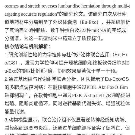
osomes and stretch reverses lumbar disc herniation through multi-t
argeting accurate regulation”
的研究论文。该研究首次从杜仲
道地药材中分离制备了外泌体囊泡（
Eu-Exo
），并系统解析
了其涵盖
550
种脂质、数千种蛋白及
223
种
miRNA
的完整成
分图谱，为这一新型纳米中药建立了质控标准。
核心结论与机制解析：
1.
Eu-Ex
研究创新性地将力学拉伸与杜仲外泌体联合应用（
o/CS
），发现力学拉伸可提升髓核细胞和终板软骨细胞对
E
u-Exo
的摄取比例近
4
倍，协同效果显著优于单一干预。
2.
Eu-Exo/CS
通过基因组与代谢组学联合分析，团队揭示了
的多靶点调控网络：在髓核细胞中通过
PI3K-Akt-FoxO-Bim
轴抑制凋亡，在软骨细胞中通过
PI3K-Akt-p15/IL7R
通路促进
增殖、阻断炎症循环，同时逆转基质代谢失衡、增强线粒体
能量代谢。
3.
动物模型显示，联合治疗组不仅显著逆转神经感知功能、
减轻组织退变与炎症，还通过单细胞测序证实了促凋亡、促