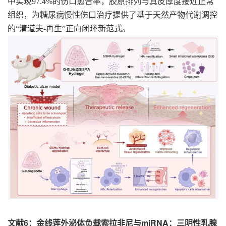
中实现
97.4%
的伤口愈合率，胶原排列与真皮厚度接近正常
组织，为糖尿病慢性伤口治疗提供了基于天然产物代谢调控
的
“
清道夫
-
再生
”
正向闭环新范式。
文献6：金线莲外泌体负载索拉非尼与miRNA：三阴性乳腺