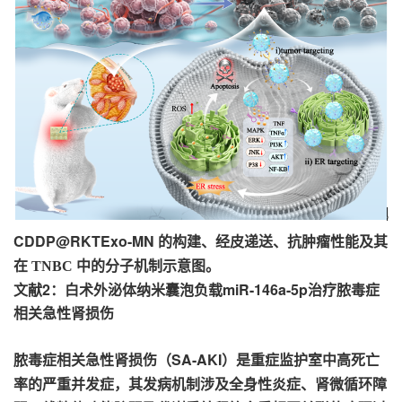
CDDP@RKTExo-MN
的构建、经皮递送、抗肿瘤性能及其
在
TNBC
中的分子机制示意图。
文献2：白术外泌体纳米囊泡负载miR-146a-5p治疗脓毒症
相关急性肾损伤
SA-AKI
脓毒症相关急性肾损伤（
）是重症监护室中高死亡
率的严重并发症，其发病机制涉及全身性炎症、肾微循环障