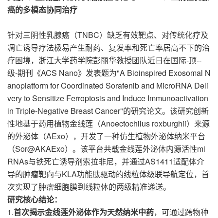
癌的多模态协同治疗
TNBC）缺乏有效靶点、对传统化疗及
针对三阴性乳腺癌（
凋亡诱导疗法极易产生耐药、复发率和死亡率居高不下的治
疗困境，浙江大学药学院彭丽华教授团队近日在国际-顶--
级-期刊《ACS Nano》发表题为"A Bioinspired Exosomal N
anoplatform for Coordinated Sorafenib and MicroRNA Deli
very to Sensitize Ferroptosis and Induce Immunoactivation
in Triple-Negative Breast Cancer"的研究论文。该研究创新
性地基于药用植物金线莲（Anoectochilus roxburghii）来源
的外泌体（AExo），开发了一种仿生植物外泌体纳米平台
（Sor@AKAExo）。该平台共载金线莲外泌体内源活性mi
RNAs与铁死亡诱导剂索拉非尼，并通过AS1411适配体介
导的肿瘤靶向与KLA功能肽驱动的线粒体级联导航定位，首
次实现了肿瘤细胞膜到线粒体的两级精准递送。
研究核心结论：
1.
首次揭示金线莲外泌体作为天然纳米中药
，可通过跨物种