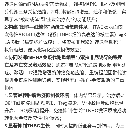
miRNAs关键药效物质，调控MAPK、IL-17及胆固
递送内源
醇代谢三条关键通路，抑制肿瘤细胞增殖、迁移和侵袭，实
现了从"被动载体"到"主动治疗剂"的功能跃升；
2.
"细胞—线粒体"两级主动靶向体系
AExo表面依
构建
：在
次修饰AS1411适体（识别TNBC细胞高表达的核仁素）与K
LA多肽（锚定线粒体膜），将索拉非尼精准递送至铁死亡
执行枢纽，最大化氧化应激损伤效应；
3.
miRNA免疫代谢重编程与索拉非尼诱导的铁死
协同发挥
亡及凋亡交叉激活效应
MAPK通路削弱促肿瘤炎
：通过抑制
症、激活IL-17通路增强抗肿瘤免疫应答、重编程胆固醇代谢
促进免疫原性细胞识别，实现铁死亡-凋亡-免疫激活的三重
协同；
4.
C
显著逆转肿瘤免疫抑制微环境
：体内结果显示，治疗后
D8⁺ T细胞浸润显著增加、Treg减少、M1/M2巨噬细胞比例
升高、DC成熟度提升，免疫抑制性"冷"TNBC微环境被成功
转化为免疫反应性"热"状态；
5.
TNBC生长
显著抑制
，同时大幅降低全身毒副作用，为三