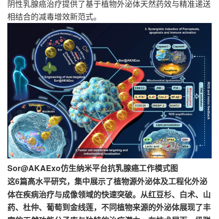
阴性乳腺癌治疗提供了基于植物外泌体天然药效与精准递送
相结合的减毒增效新范式。
Sor@AKAExo
仿生纳米平台抗乳腺癌工作模式图
6篇高水平研究，集中展示了植物源外泌体及工程化外泌
这
体在疾病治疗与成像领域的快速突破。从红豆杉、白术、山
药、杜仲
葡萄
到金线莲
，不同植物来源的外泌体展现了丰
、