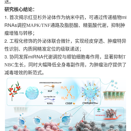
送。
研究核心结论：
1.
mi
首次揭示红豆杉外泌体作为纳米中药，可通过传递植物
RNAs
调控
MAPK/TNF
通路及脂肪酸、精氨酸代谢，抑制肿
瘤增殖与转移；
2.
工程化修饰的外泌体联合微针，实现经皮穿透、肿瘤特异
性识别、内质网精准定位的级联递送；
3.
miRNA
协同发挥
代谢调控与顺铂细胞毒作用，显著抑制
T
NBC
生长，同时大幅降低全身毒副作用，为肿瘤治疗提供了
减毒增效的新范式。