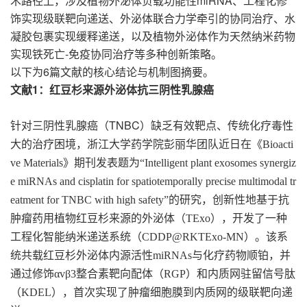
miRNA、工程化修
术路径上，涉及植物外泌体负载功能性
饰实现级联靶向递送、外泌体联合力学牵引的协同治疗、水
凝胶包裹实现缓释递送，
以及植物外泌体作为天然纳米药物
-免疫协同治疗
实现铁死亡
等多种创新策略。
6篇文献的核心结论与机制图摘要。
以下为
文献1：红豆杉来源外泌体抗三阴性乳腺癌
TNBC
针对三阴性乳腺癌（
）缺乏有效靶点、传统化疗毒性
大的治疗困境，浙江大学药学院彭丽华团队近日在《
Bioacti
ve Materials
》期刊发表题为
“Intelligent plant exosomes synergiz
e miRNAs and cisplatin for spatiotemporally precise multimodal tr
eatment for TNBC with high safety”
的研究，创新性地基于抗
肿瘤药用植物红豆杉来源的外泌体（
TExo
），开发了一种
工程化智能纳米递送系统（
CDDP@RKTExo-MN
）。该系
统共载红豆杉外泌体内源活性
miRNAs
与化疗药物顺铂，并
通过修饰
αvβ3
整合素靶向配体（
RGP
）和内质网驻留信号肽
（
KDEL
），首次实现了肿瘤细胞膜到内质网的级联靶向递