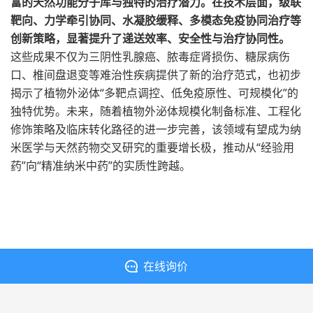
富的天然功能分子库与独特的治疗潜力。在技术层面，级联
靶向、力学牵引协同、水凝胶缓释、
多模态免疫协同治疗
等
创新策略，显著提升了递送效率、安全性与
治疗协同性
。
这些成果不仅为三阴性乳腺癌、脓毒症肾损伤、糖尿病伤
口、
椎间盘退变
等难治性疾病提供了新的治疗范式，也初步
揭示了植物外泌体
“多靶点调控、低免疫原性、可规模化”的
独特优势。未来，随着植物外泌体规模化制备标准、工程化
修饰策略及临床转化路径的进一步完善，该领域有望成为纳
米医学与天然药物交叉研究的重要增长极，推动从“经验用
药”向“精准纳米中药”的实质性跨越。
在线询价
丁香通提供入驻支持